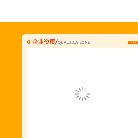
"胡羊排"是国家工商总局核准注册商标,
隶属于金顶鲜企业集团下属
胡羊排餐饮管理有限公司所持有.
金顶鲜宁夏特色系列胡羊排烧烤火锅复合餐厅
2018年持续火爆招商开店中.
金顶鲜餐饮全国连锁500家,
国家注册商标,
有13年正规连锁加盟经验,
真实开店500家后,
我们很专业,
期待您加入大家庭.
若您开店无必胜把握,
请致电我们:4006966168