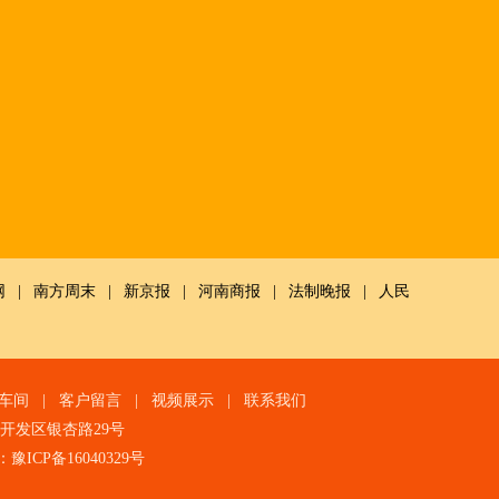
网
|
南方周末
|
新京报
|
河南商报
|
法制晚报
|
人民
车间
|
客户留言
|
视频展示
|
联系我们
技术开发区银杏路29号
：
豫ICP备16040329号