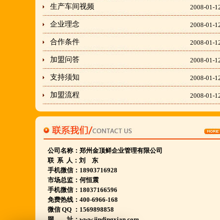
生产车间视频
2008-01-1
胡羊排餐饮管理有限公司所持有.
金顶鲜宁夏特色系列胡羊排烧烤火锅复合餐厅
企业理念
2008-01-1
2018年持续火爆招商开店中.
合作条件
2008-01-1
加盟问答
2008-01-1
金顶鲜餐饮全国连锁500家,
支持须知
2008-01-1
国家注册商标,
加盟流程
2008-01-1
有13年正规连锁加盟经验,
真实开店500家后,
我们很专业,
期待您加入大家庭.
公司名称：
郑州金顶鲜企业管理有限公司
若您开店无必胜把握,
联 系 人：刘 东
手机微信：18903716928
请致电我们:4006966168
市场总监：何恒震
手机微信：18037166596
免费热线：400-6966-168
陕西西安市 宁夏银川市 山东聊城市等店.....
微信 QQ ：1569898858
江苏泗洪 沭阳 浙江宁波温州等店.....
网 址：www.jindingxian.com