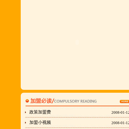
店值得信赖的合作伙伴,适合餐饮店快速创业.有意向
加盟的朋友,公司派人为您选址、设计门店;办理营业
执照;企划宣传;购置物品;全程指导;快开业再派厨师
长上门住店指导,期间可以派人到总部学习,开业时再
派厨师长上门住店指导,期间可以派人到总部学习,开
业时再派厨师长住店不限期传授,直至教会为止;若您
开店无必胜厂的把握,请致电我们！
刘东总经理:18903716928
穆香存老师:13281876669
何恒震总监:18037166596
政策加盟费
2008-01-1
"胡羊排"是国家工商总局核准注册商标,
加盟小视频
2008-01-1
隶属于金顶鲜企业集团下属