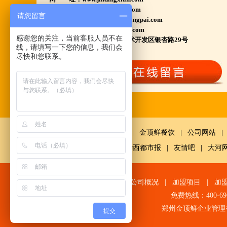
www.huyangpai.com
河南南阳多家 焦作周口多家店.....
请您留言
www.ningxiahuyangpai.com
郑州港区 许昌洛阳开封多家店.....
电子邮件：1569898858@qq.com
感谢您的关注，当前客服人员不在
总部地址：郑州高新产业技术开发区银杏路29号
河北石家庄 唐山迁安多家店.....
线，请填写一下您的信息，我们会
安徽亳州清真店 湖北襄阳店.....
尽快和您联系。
山西晋城 阳泉等店.....
欢迎您到就近店品尝考察.
详询公司总监 何恒震 先生:手机/微信18037166596
火爆的网络线上团购及微信营销模式:公司采用派人
鼎鲜餐饮
|
金顶鲜餐饮
|
公司网站
|
上门指导.住店扶持的经营模式,宁夏风味,一锅四吃,
网
|
中国经济网千龙网
|
华西都市报
|
友情吧
|
大河
羊排突出鲜,香,嫩;香辣虾口感纯正,营养丰富,回头客
多,易操作,夏天生意更火爆;无需聘厨师;是中小餐饮
网站首页
|
公司概况
|
加盟项目
|
加
店值得信赖的合作伙伴,适合餐饮店快速创业.有意向
免费热线：400-6
加盟的朋友,公司派人为您选址、设计门店;办理营业
郑州金顶鲜企业管理
提交
执照;企划宣传;购置物品;全程指导;快开业再派厨师