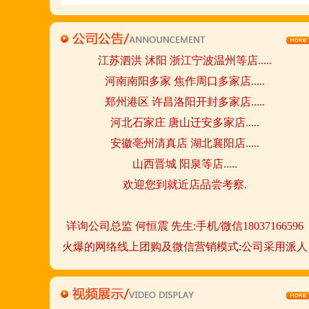
陕西西安市 宁夏银川市 山东聊城市等店.....
江苏泗洪 沭阳 浙江宁波温州等店.....
河南南阳多家 焦作周口多家店.....
郑州港区 许昌洛阳开封多家店.....
河北石家庄 唐山迁安多家店.....
安徽亳州清真店 湖北襄阳店.....
山西晋城 阳泉等店.....
欢迎您到就近店品尝考察.
详询公司总监 何恒震 先生:手机/微信18037166596
火爆的网络线上团购及微信营销模式:公司采用派人
上门指导.住店扶持的经营模式,宁夏风味,一锅四吃,
羊排突出鲜,香,嫩;香辣虾口感纯正,营养丰富,回头客
多,易操作,夏天生意更火爆;无需聘厨师;是中小餐饮