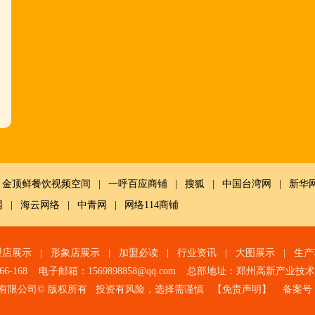
金顶鲜餐饮视频空间
|
一呼百应商铺
|
搜狐
|
中国台湾网
|
新华
网
|
海云网络
|
中青网
|
网络114商铺
盟店展示
|
形象店展示
|
加盟必读
|
行业资讯
|
大图展示
|
生产
966-168 电子邮箱：1569898858@qq.com 总部地址：郑州高新产业
有限公司© 版权所有 投资有风险，选择需谨慎 【
免责声明
】 备案号