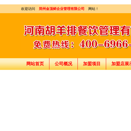
欢迎访问
郑州金顶鲜企业管理有限公司
网站！
网站首页
公司概况
加盟项目
加盟店展
刘东总经理:18903716928
穆香存老师:13281876669
何恒震总监:18037166596